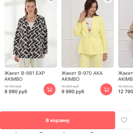
Жакет В-981 БХР
Жакет В-970 АКА
Жакет
AKIMBO
AKIMBO
AKIM
14 190 руб
15 890 руб
19 690 р
8 990 руб
9 990 руб
12 79
В корзину