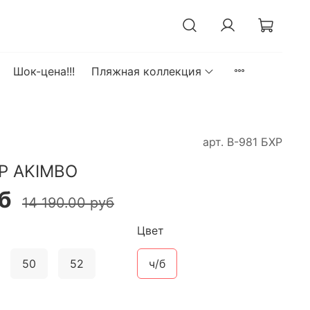
Шок-цена!!!
Пляжная коллекция
арт.
В-981 БХР
ХР AKIMBO
б
14 190.00 руб
Цвет
50
52
ч/б