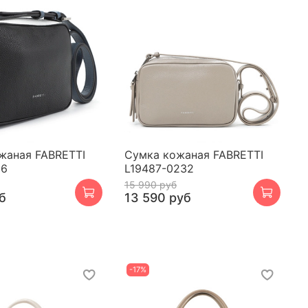
жаная FABRETTI
Сумка кожаная FABRETTI
16
L19487-0232
15 990 руб
б
13 590 руб
-17%