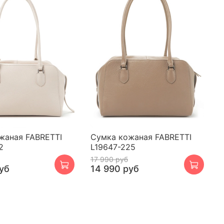
жаная FABRETTI
Сумка кожаная FABRETTI
2
L19647-225
17 990 руб
уб
14 990 руб