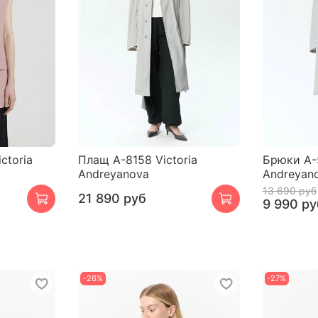
ctoria
Плащ A-8158 Victoria
Брюки A-5
Andreyanova
Andreyan
13 690 руб
21 890 руб
9 990 ру
-26%
-27%