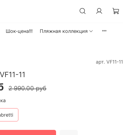
Шок-цена!!!
Пляжная коллекция
арт.
VF11-11
VF11-11
б
2 990.00 руб
ка
bretti