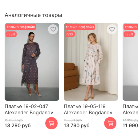
Аналогичные товары
только оффлайн
только оффлайн
только
-33%
-31%
-33%
Платье 19-02-047
Платье 19-05-119
Плать
Alexander Bogdanov
Alexander Bogdanov
Alexa
19 890 руб
19 890 руб
17 990 р
13 290 руб
13 790 руб
11 990