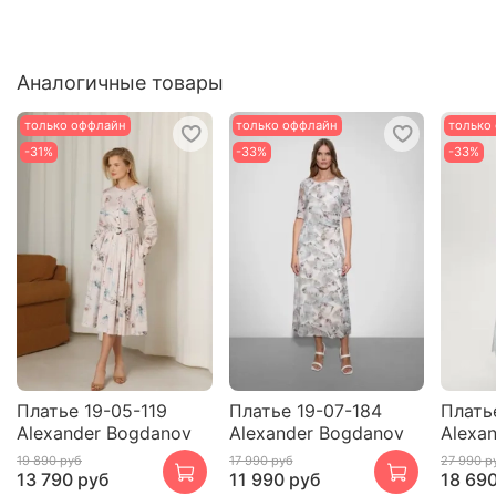
Аналогичные товары
только оффлайн
только оффлайн
только
-31%
-33%
-33%
Платье 19-05-119
Платье 19-07-184
Плать
Alexander Bogdanov
Alexander Bogdanov
Alexa
19 890 руб
17 990 руб
27 990 р
13 790 руб
11 990 руб
18 69