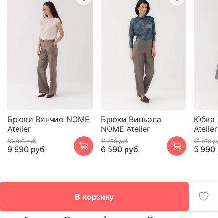
Брюки Винчио NOME
Брюки Виньола
Юбка 
Atelier
NOME Atelier
Atelier
16 490 руб
11 290 руб
10 490 р
9 990 руб
6 590 руб
5 990
В корзину