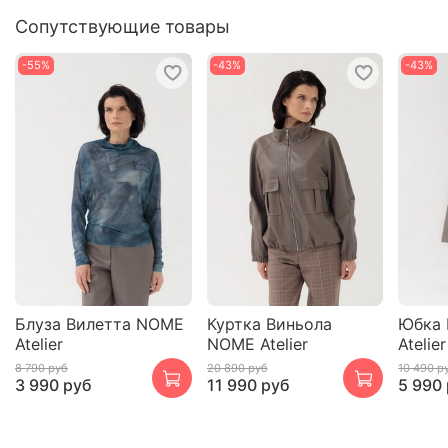
Сопутствующие товары
-55%
-43%
-43%
Блуза Вилетта NOME
Куртка Виньола
Юбка 
Atelier
NOME Atelier
Atelier
8 790 руб
20 890 руб
10 490 р
3 990 руб
11 990 руб
5 990