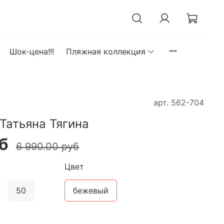
Шок-цена!!!
Пляжная коллекция
арт.
562-704
Татьяна Тягина
б
6 990.00 руб
Цвет
50
бежевый