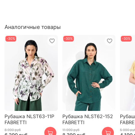
Аналогичные товары
-30%
-30%
-30%
Рубашка NLST63-11P
Рубашка NLST62-152
Рубаш
FABRETTI
FABRETTI
FABRE
8 990 руб
11 990 руб
5 990 ру