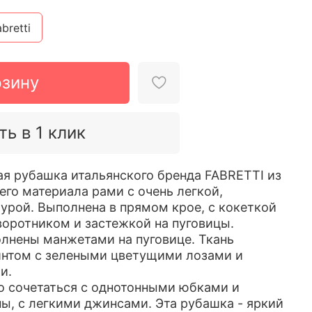
bretti
рзину
ть в 1 клик
ая рубашка итальянского бренда FABRETTI из
го материала рами с очень легкой,
урой. Выполнена в прямом крое, с кокеткой
воротником и застежкой на пуговицы.
лнены манжетами на пуговице. Ткань
интом с зелеными цветущими лозами и
и.
о сочетаться с однотонными юбками и
, с легкими джинсами. Эта рубашка - яркий