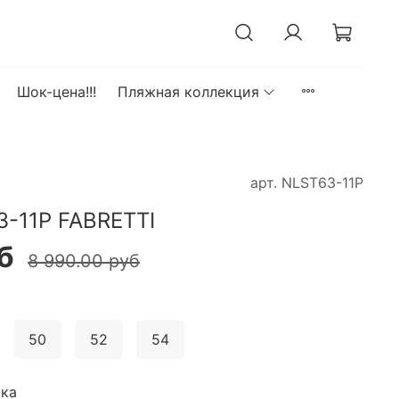
Шок-цена!!!
Пляжная коллекция
арт.
NLST63-11P
-11P FABRETTI
б
8 990.00 руб
50
52
54
ка