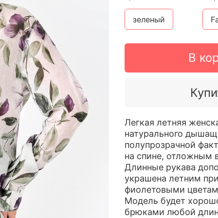
зеленый
Fa
В ко
Купи
Легкая летняя женск
натурального дышаще
полупрозрачной факт
на спине, отложным 
Длинные рукава допо
украшена летним пр
фиолетовыми цветам
Модель будет хорош
брюками любой длины