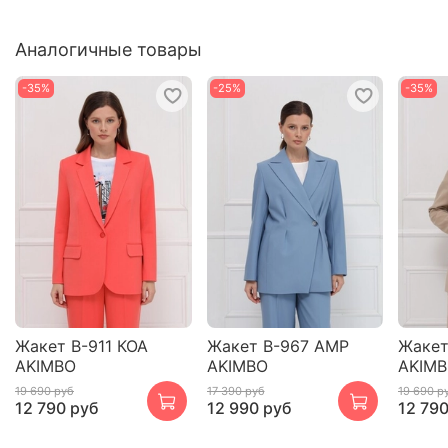
Аналогичные товары
-35%
-25%
-35%
Жакет В-911 КОА
Жакет В-967 АМР
Жакет
AKIMBO
AKIMBO
AKIM
19 690 руб
17 390 руб
19 690 р
12 790 руб
12 990 руб
12 79