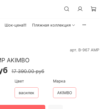
Шок-цена!!!
Пляжная коллекция
арт.
В-967 АМР
МР AKIMBO
уб
17 390.00 руб
Цвет
Марка
василек
AKIMBO