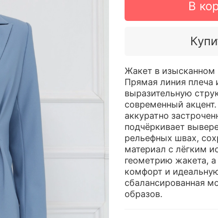
В ко
Купи
Жакет в изысканном 
Прямая линия плеча 
выразительную струк
современный акцент.
аккуратно застроченн
подчёркивает вывере
рельефных швах, сох
материал с лёгким 
геометрию жакета, а
комфорт и идеальную
сбалансированная м
образов.