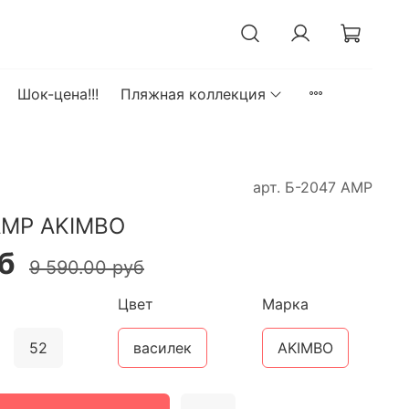
Шок-цена!!!
Пляжная коллекция
арт.
Б-2047 АМР
АМР AKIMBO
б
9 590.00 руб
Цвет
Марка
52
василек
AKIMBO