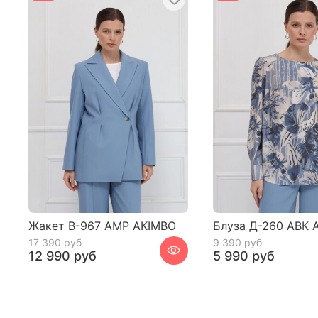
Жакет В-967 АМР AKIMBO
Блуза Д-260 АВК 
17 390 руб
9 390 руб
12 990 руб
5 990 руб