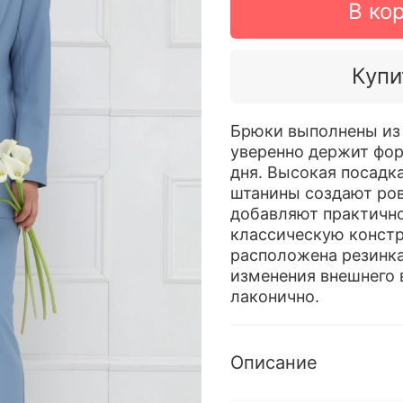
В ко
Купи
Брюки выполнены из 
уверенно держит фор
дня. Высокая посадк
штанины создают ров
добавляют практично
классическую констр
расположена резинк
изменения внешнего 
лаконично.
Описание