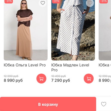
-31%
-31%
-31%
Юбка Ольга Level Pro
Юбка Мадлен Level
Юбка 
Pro
12 990 руб
10 490 руб
12 990 р
8 990 руб
7 290 руб
8 990
В корзину