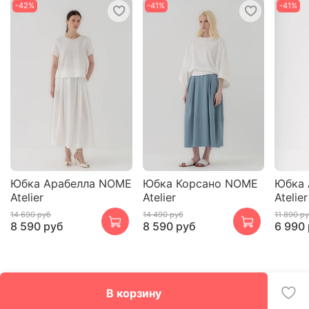
-42%
-41%
-41%
Юбка Арабелла NOME
Юбка Корсано NOME
Юбка
Atelier
Atelier
Atelier
14 690 руб
14 490 руб
11 890 р
8 590 руб
8 590 руб
6 990
В корзину