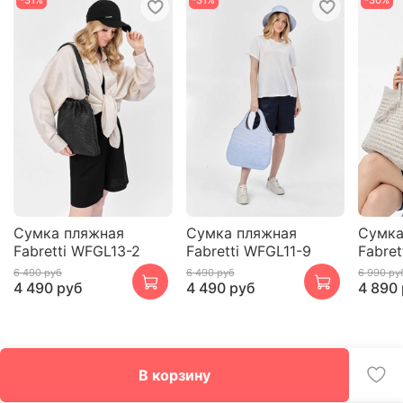
-31%
-31%
-30%
Сумка пляжная
Сумка пляжная
Сумка
Fabretti WFGL13-2
Fabretti WFGL11-9
Fabre
6 490 руб
6 490 руб
6 990 ру
4 490 руб
4 490 руб
4 890
В корзину