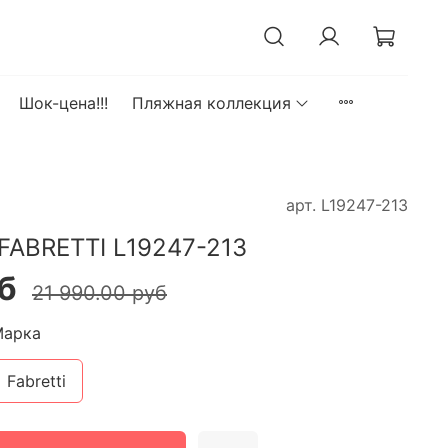
Шок-цена!!!
Пляжная коллекция
арт.
L19247-213
FABRETTI L19247-213
б
21 990.00 руб
Марка
Fabretti