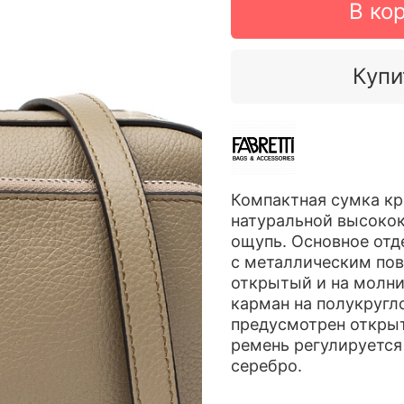
В ко
Купи
Компактная сумка кр
натуральной высокок
ощупь. Основное отд
с металлическим пов
открытый и на молни
карман на полукругл
предусмотрен открыт
ремень регулируется 
серебро.