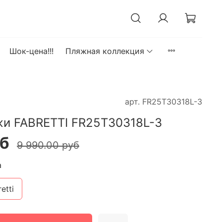
Шок-цена!!!
Пляжная коллекция
арт.
FR25T30318L-3
жи FABRETTI FR25T30318L-3
уб
9 990.00 руб
а
etti