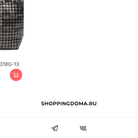
и
318G-13