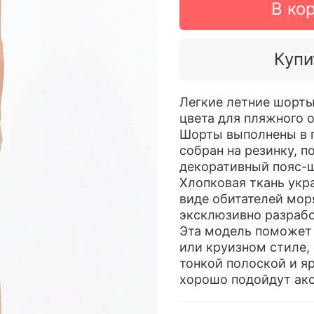
В ко
Купи
Легкие летние шорты
цвета для пляжного 
Шорты выполнены в 
собран на резинку, п
декоративный пояс-ш
Хлопковая ткань ук
виде обитателей мор
эксклюзивно разрабо
Эта модель поможет
или круизном стиле, 
тонкой полоской и я
хорошо подойдут акс