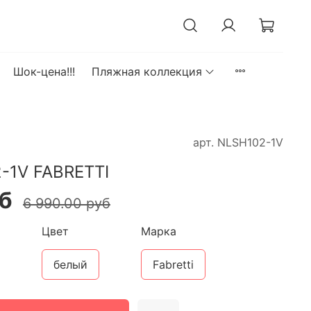
Шок-цена!!!
Пляжная коллекция
арт.
NLSH102-1V
-1V FABRETTI
уб
6 990.00 руб
Цвет
Марка
белый
Fabretti