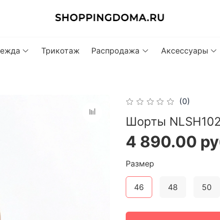
ежда
Трикотаж
Распродажа
Аксессуары
(0)
Шорты NLSH102
4 890.00 р
Размер
46
48
50