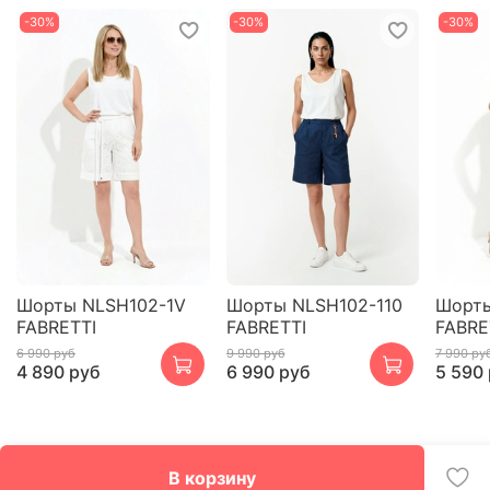
-30%
-30%
-30%
Шорты NLSH102-1V
Шорты NLSH102-110
Шорты
FABRETTI
FABRETTI
FABRE
6 990 руб
9 990 руб
7 990 ру
4 890 руб
6 990 руб
5 590
В корзину