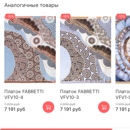
Аналогичные товары
-10%
-10%
-10%
Платок FABRETTI
Платок FABRETTI
Плато
VFV10-4
VFV10-3
VFV1-
7 990 руб
7 990 руб
7 990 ру
7 191 руб
7 191 руб
7 191 