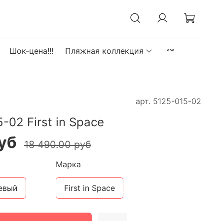
Шок-цена!!!
Пляжная коллекция
арт.
5125-015-02
-02 First in Space
уб
18 490.00 руб
Марка
евый
First in Space