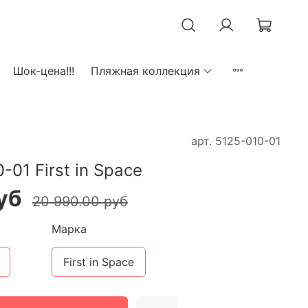
Шок-цена!!!
Пляжная коллекция
арт.
5125-010-01
-01 First in Space
уб
20 990.00 руб
Марка
First in Space