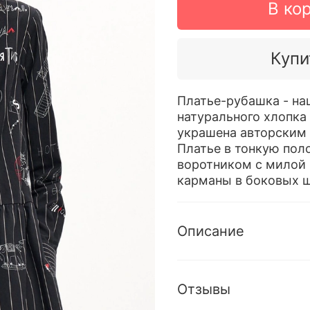
В ко
Купи
Платье-рубашка - на
натурального хлопка
украшена авторским 
Платье в тонкую по
воротником с милой 
карманы в боковых ш
Описание
Отзывы