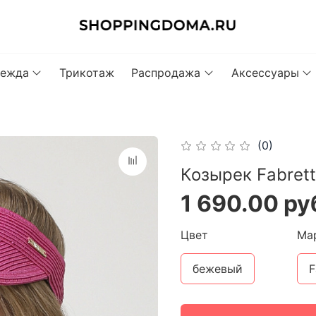
ежда
Трикотаж
Распродажа
Аксессуары
(0)
Козырек Fabret
1 690.00 ру
Цвет
Ма
бежевый
F