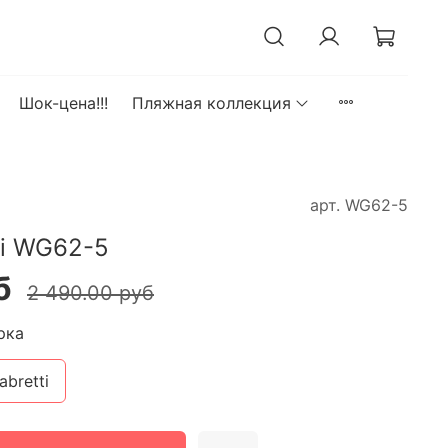
Шок-цена!!!
Пляжная коллекция
арт.
WG62-5
ti WG62-5
б
2 490.00 руб
рка
abretti