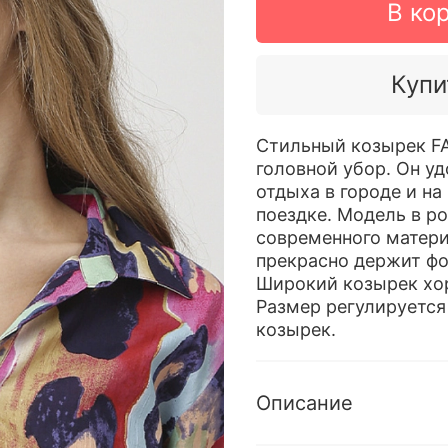
В ко
Купи
Стильный козырек F
головной убор. Он у
отдыха в городе и на
поездке. Модель в р
современного матери
прекрасно держит фо
Широкий козырек хо
Размер регулируется
козырек.
Описание