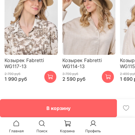
Козырек Fabretti
Козырек Fabretti
Козыре
WG117-13
WG114-13
WG115
2 790 руб
3 790 руб
2 490 ру
1 990 руб
2 590 руб
1 690 
В корзину
Главная
Поиск
Корзина
Профиль