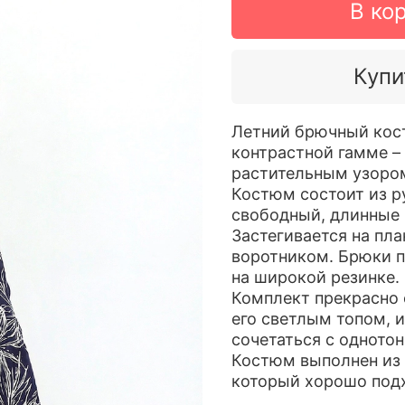
В ко
Купи
Летний брючный кост
контрастной гамме –
растительным узоро
Костюм состоит из р
свободный, длинные 
Застегивается на пл
воротником. Брюки п
на широкой резинке.
Комплект прекрасно 
его светлым топом, и
сочетаться с одното
Костюм выполнен из 
который хорошо подх