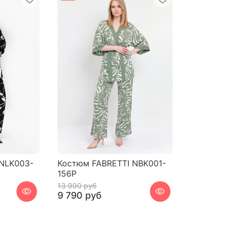
NLK003-
Костюм FABRETTI NBK001-
156P
13 990 руб
9 790 руб