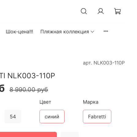
Шок-цена!!!
Пляжная коллекция
арт.
NLK003-110P
TI NLK003-110P
б
8 990.00 руб
Цвет
Марка
54
синий
Fabretti