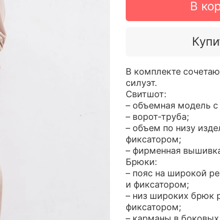
В ко
Купи
В комплекте сочетаю
силуэт.
Свитшот:
– объемная модель с
– ворот-труба;
– объем по низу изд
фиксатором;
– фирменная вышивка
Брюки:
– пояс на широкой р
и фиксатором;
– низ широких брюк 
фиксатором;
– карманы в боковых