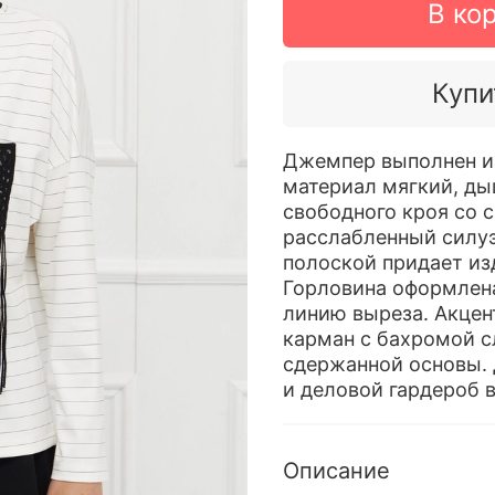
В ко
Купи
Джемпер выполнен из
материал мягкий, ды
свободного кроя со 
расслабленный силуэ
полоской придает из
Горловина оформлена
линию выреза. Акцен
карман с бахромой с
сдержанной основы. 
и деловой гардероб в
Описание