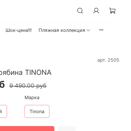
Шок-цена!!!
Пляжная коллекция
арт.
2505
рябина TINONA
б
9 490.00 руб
Марка
й
Tinona