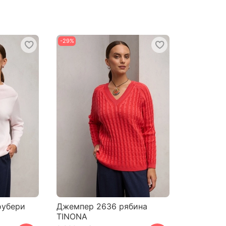
-29%
оубери
Джемпер 2636 рябина
TINONA