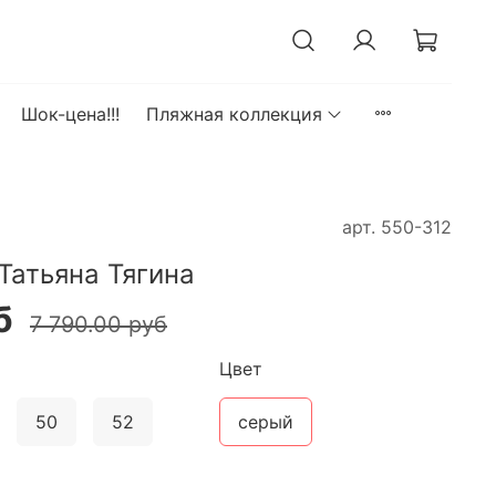
Шок-цена!!!
Пляжная коллекция
арт.
550-312
Татьяна Тягина
б
7 790.00 руб
Цвет
50
52
серый