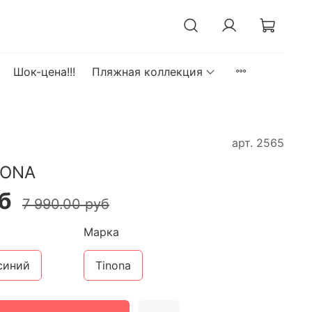
Шок-цена!!!
Пляжная коллекция
арт.
2565
NONA
б
7 990.00 руб
Марка
синий
Tinona