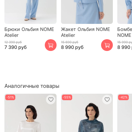
Брюки Ольбия NOME
Жакет Ольбия NOME
Бомбе
Atelier
Atelier
NOME 
12 390 руб
15 690 руб
15 990 р
7 390 руб
8 990 руб
8 990
Аналогичные товары
-51%
-55%
-42%