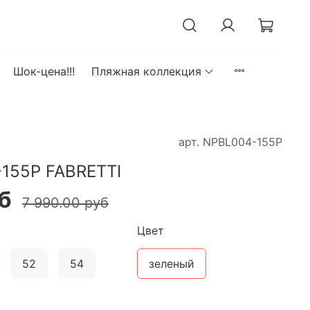
Шок-цена!!!
Пляжная коллекция
арт.
NPBL004-155P
155P FABRETTI
б
7 990.00 руб
Цвет
52
54
зеленый