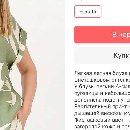
Fabretti
В ко
Купи
Легкая летняя блуза
фисташковом оттенке
У блузы легкий А-сил
пуговицы и небольшо
дополнена подогнут
Растительный принт н
дышащей вискозы им
Фисташковый цвет – 
загорелой коже и со