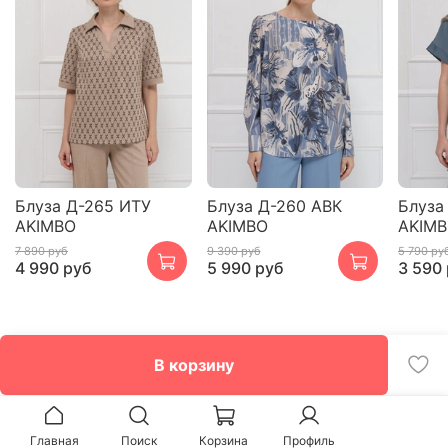
Блуза Д-265 ИТУ
Блуза Д-260 АВК
Блуза
AKIMBO
AKIMBO
AKIM
7 890 руб
9 390 руб
5 790 ру
4 990 руб
5 990 руб
3 590
В корзину
Главная
Поиск
Корзина
Профиль