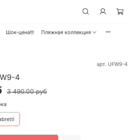
Шок-цена!!!
Пляжная коллекция
арт.
UFW9-4
FW9-4
б
3 490.00 руб
рка
abretti