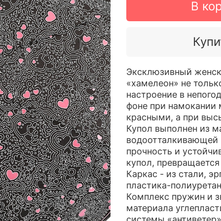
В ко
Купи
Эксклюзивный женск
«хамелеон» не тольк
настроение в непого
фоне при намокании м
красными, а при выс
Купол выполнен из м
водоотталкивающей 
прочность и устойчив
купол, превращается 
Каркас - из стали, э
пластика-полиуретан
Комплекс пружин и зв
материала углепласт
системы «антиветер»