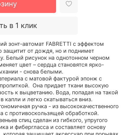
рзину
ть в 1 клик
ий зонт-автомат FABRETTI с эффектом
о защитит от дождя, но и поднимет
ду. Белый рисунок на однотонном черном
еняет цвет – сердца становятся ярко-
ыхании - снова белыми.
атериала с матовой фактурой эпонж с
пропиткой. Она придает ткани высокую
ость к выцветанию. Вода, попадая на такой
в капли и легко скатываться вниз.
ргономичная ручка - из высококачественного
а с противоскользящей обработкой.
еньев спиц сделан из гибкого, упругого
ика и фибергласса и составляет основу
, которая защищает аксессуар при порывах