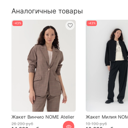
Аналогичные товары
-43%
-43%
Жакет Винчио NOME Atelier
Жакет Милия NOME
26 290 руб
19 190 руб