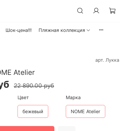
Шок-цена!!!
Пляжная коллекция
арт.
Лукка
ME Atelier
уб
22 890.00 руб
Цвет
Марка
бежевый
NOME Atelier