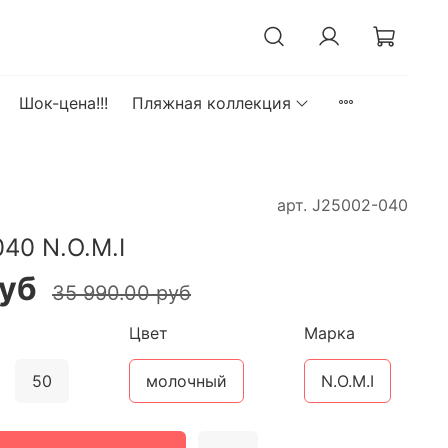
Шок-цена!!!
Пляжная коллекция
арт.
J25002-040
40 N.O.M.I
руб
35 990.00 руб
Цвет
Марка
50
молочный
N.O.M.I