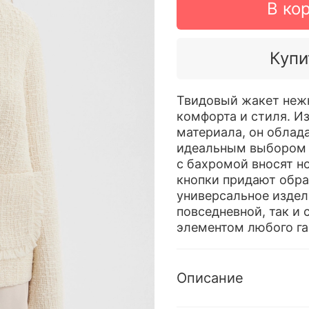
В ко
Купи
Твидовый жакет нежн
комфорта и стиля. И
материала, он облад
идеальным выбором 
с бахромой вносят н
кнопки придают обра
универсальное издел
повседневной, так и
элементом любого г
Описание