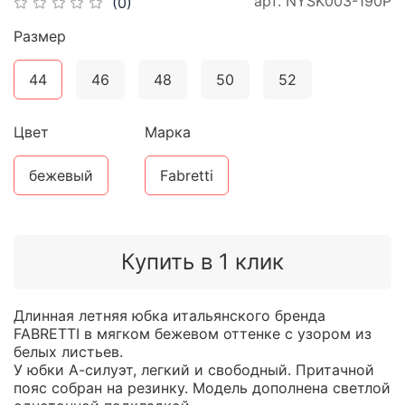
арт.
NYSK003-190P
(0)
Размер
44
46
48
50
52
Цвет
Марка
бежевый
Fabretti
Купить в 1 клик
Длинная летняя юбка итальянского бренда
FABRETTI в мягком бежевом оттенке с узором из
белых листьев.
У юбки А-силуэт, легкий и свободный. Притачной
пояс собран на резинку. Модель дополнена светлой