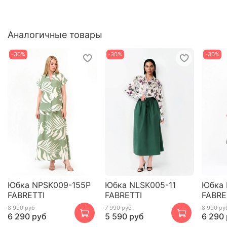
Аналогичные товары
-30%
-30%
-30%
Юбка NPSK009-155P
Юбка NLSK005-11
Юбка 
FABRETTI
FABRETTI
FABRE
8 990 руб
7 990 руб
8 990 ру
6 290 руб
5 590 руб
6 290