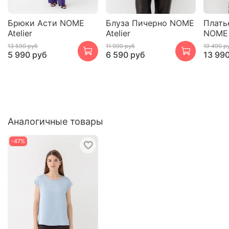
Брюки Асти NOME
Блуза Пичерно NOME
Плать
Atelier
Atelier
NOME 
13 590 руб
11 990 руб
19 490 р
5 990 руб
6 590 руб
13 99
Аналогичные товары
-47%