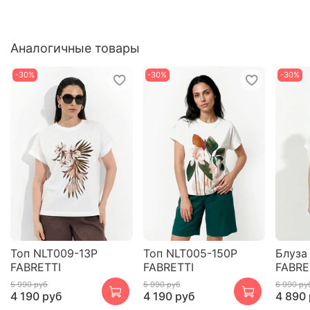
Аналогичные товары
-30%
-30%
-30%
Топ NLT009-13P
Топ NLT005-150P
Блуза
FABRETTI
FABRETTI
FABRE
5 990 руб
5 990 руб
6 990 ру
4 190 руб
4 190 руб
4 890