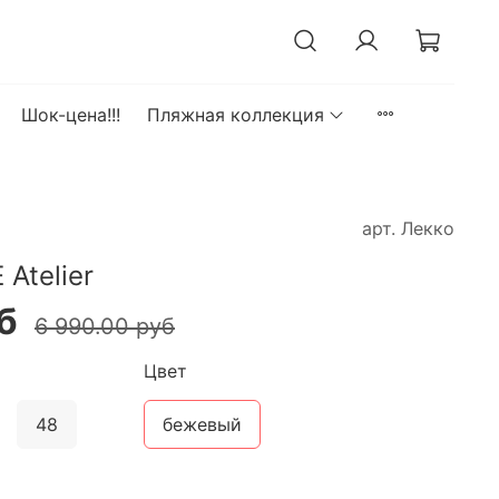
Шок-цена!!!
Пляжная коллекция
арт.
Лекко
Atelier
б
6 990.00 руб
Цвет
48
бежевый