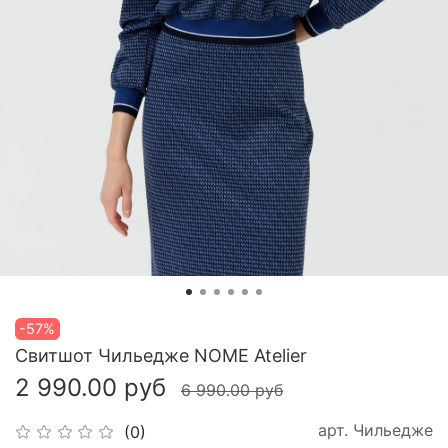
-57%
Свитшот Чильедже NOME Atelier
2 990.00 руб
6 990.00 руб
арт.
Чильедже
(0)