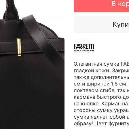
В ко
Купи
Элегантная сумка FA
гладкой кожи. Закры
также дополнительн
см и шириной 1.5 см
локтевом сгибе, так 
кармана быстрого до
на кнопке. Карман н
стороны сумку украш
сумка являет собой 
образу! Цвет фурнит