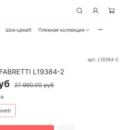
Шок-цена!!!
Пляжная коллекция
арт.
L19384-2
FABRETTI L19384-2
уб
27 990.00 руб
ка
bretti