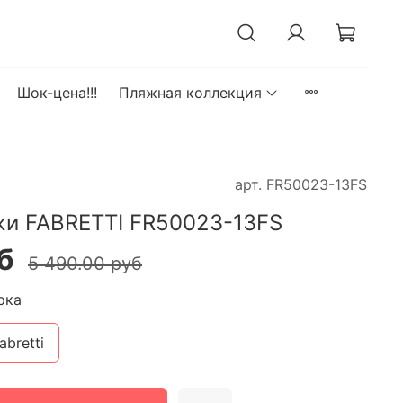
Шок-цена!!!
Пляжная коллекция
арт.
FR50023-13FS
жи FABRETTI FR50023-13FS
б
5 490.00 руб
рка
abretti