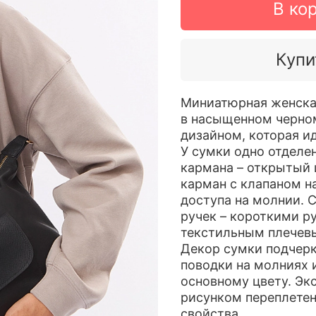
В ко
Купи
Миниатюрная женская
в насыщенном черном
дизайном, которая и
У сумки одно отделе
кармана – открытый 
карман с клапаном н
доступа на молнии. 
ручек – короткими р
текстильным плечев
Декор сумки подчеркн
поводки на молниях 
основному цвету. Эк
рисунком переплете
свойства.