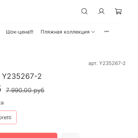
Шок-цена!!!
Пляжная коллекция
арт.
Y235267-2
 Y235267-2
б
7 990.00 руб
ка
bretti