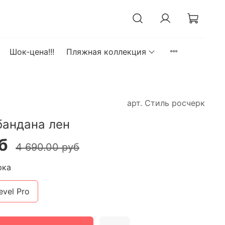
Шок-цена!!!
Пляжная коллекция
арт.
Стиль росчерк
бандана лен
б
4 690.00 руб
рка
evel Pro