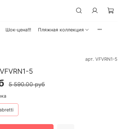
Шок-цена!!!
Пляжная коллекция
арт.
VFVRN1-5
 VFVRN1-5
б
5 590.00 руб
рка
abretti