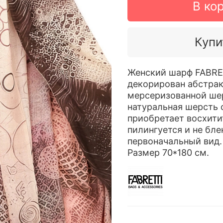
В ко
Купи
Женский шарф FABRET
декорирован абстрак
мерсеризованной шер
натуральная шерсть 
приобретает восхити
пилингуется и не бле
первоначальный вид
Размер 70*180 см.