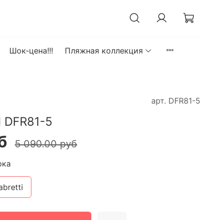
Шок-цена!!!
Пляжная коллекция
арт.
DFR81-5
 DFR81-5
б
5 090.00 руб
рка
abretti