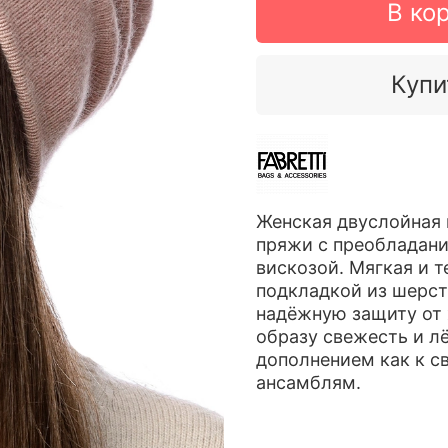
В ко
Купи
Женская двуслойная 
пряжи с преобладани
вискозой. Мягкая и т
подкладкой из шерст
надёжную защиту от 
образу свежесть и л
дополнением как к с
ансамблям.